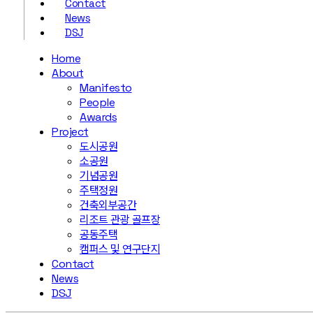
Contact
News
DSJ
Home
About
Manifesto
People
Awards
Project
도시공원
소공원
기념공원
주택정원
건축외부공간
리조트 관광 골프장
공동주택
캠퍼스 및 연구단지
Contact
News
DSJ