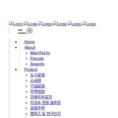
Home
About
Manifesto
People
Awards
Project
도시공원
소공원
기념공원
주택정원
건축외부공간
리조트 관광 골프장
공동주택
캠퍼스 및 연구단지