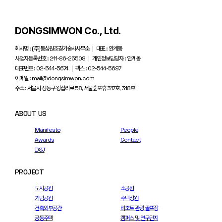
DONGSIMWON Co., Ltd.
회사명 : (주)동심원조경기술사사무소 | 대표 : 안계동
사업자등록번호 : 211-86-25508 | 개인정보담당자 : 안계동
대표번호 : 02-544-5674 | 팩스 : 02-544-5697
이메일 : mail@dongsimwon.com
주소 : 서울시 성동구 왕십리로 58, 서울숲포휴 317호, 318호
ABOUT US
Manifesto
People
Awards
Contact
DSJ
PROJECT
도시공원
소공원
기념공원
주택정원
건축외부공간
리조트 관광 골프장
공동주택
캠퍼스 및 연구단지