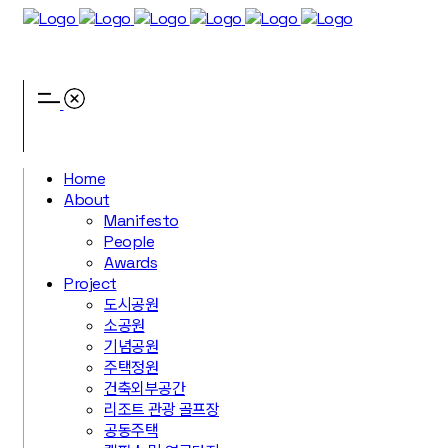
Home
About
Manifesto
People
Awards
Project
도시공원
소공원
기념공원
주택정원
건축외부공간
리조트 관광 골프장
공동주택